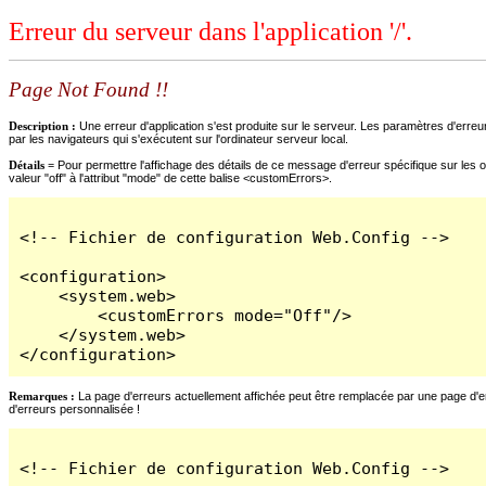
Erreur du serveur dans l'application '/'.
Page Not Found !!
Description :
Une erreur d'application s'est produite sur le serveur. Les paramètres d'erreur
par les navigateurs qui s'exécutent sur l'ordinateur serveur local.
Détails =
Pour permettre l'affichage des détails de ce message d'erreur spécifique sur les o
valeur "off" à l'attribut "mode" de cette balise <customErrors>.
<!-- Fichier de configuration Web.Config -->

<configuration>

    <system.web>

        <customErrors mode="Off"/>

    </system.web>

</configuration>
Remarques :
La page d'erreurs actuellement affichée peut être remplacée par une page d'erre
d'erreurs personnalisée !
<!-- Fichier de configuration Web.Config -->
