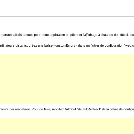
 personnalisés actuels pour cette application empêchent l'affichage à distance des détails de 
rdinateurs distants, créez une balise <customErrors> dans un fichier de configuration "web.con
urs personnalisée. Pour ce faire, modifiez l'attribut "defaultRedirect" de la balise de config