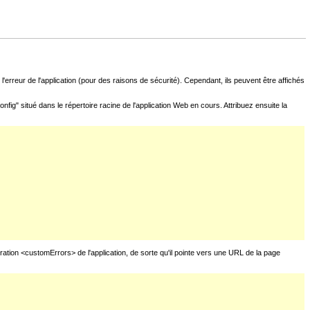
l'erreur de l'application (pour des raisons de sécurité). Cependant, ils peuvent être affichés
fig" situé dans le répertoire racine de l'application Web en cours. Attribuez ensuite la
uration <customErrors> de l'application, de sorte qu'il pointe vers une URL de la page