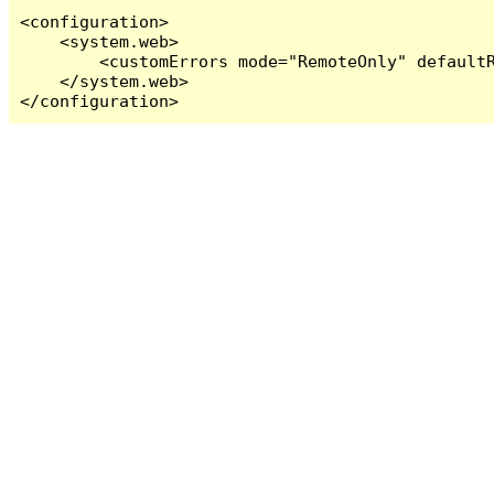
<configuration>

    <system.web>

        <customErrors mode="RemoteOnly" defaultR
    </system.web>

</configuration>