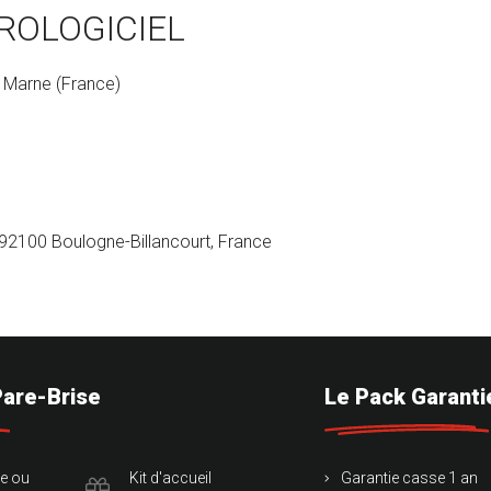
ROLOGICIEL
r Marne (France)
92100 Boulogne-Billancourt, France
Pare-Brise
Le Pack Garanti
te ou
Kit d'accueil
Garantie casse 1 an