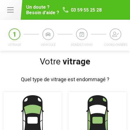
Un doute ?
03 59 55 25 28
Besoin d'aide ?
VITRAGE
VÉHICULE
RENDEZ-VOUS
COORDONNÉES
Votre
vitrage
Quel type de vitrage est endommagé ?