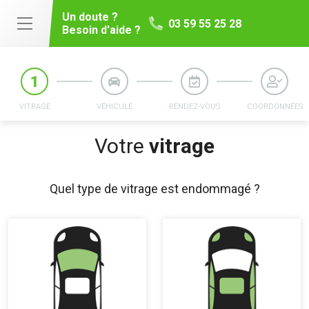
Un doute ?
03 59 55 25 28
Besoin d'aide ?
VITRAGE
VÉHICULE
RENDEZ-VOUS
COORDONNÉES
Votre
vitrage
Quel type de vitrage est endommagé ?